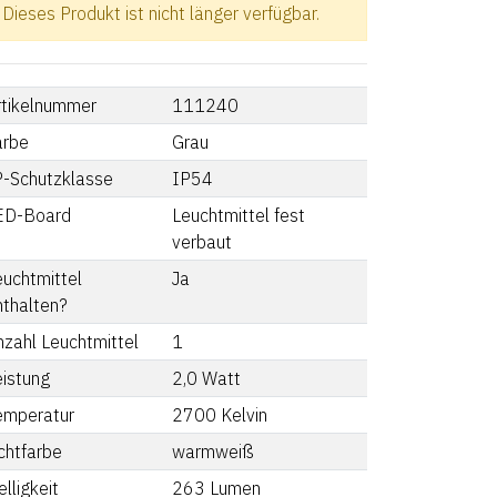
Dieses Produkt ist nicht länger verfügbar.
rtikelnummer
111240
arbe
Grau
P-Schutzklasse
IP54
ED-Board
Leuchtmittel fest
verbaut
euchtmittel
Ja
nthalten?
nzahl Leuchtmittel
1
eistung
2,0
Watt
emperatur
2700
Kelvin
chtfarbe
warmweiß
lligkeit
263
Lumen