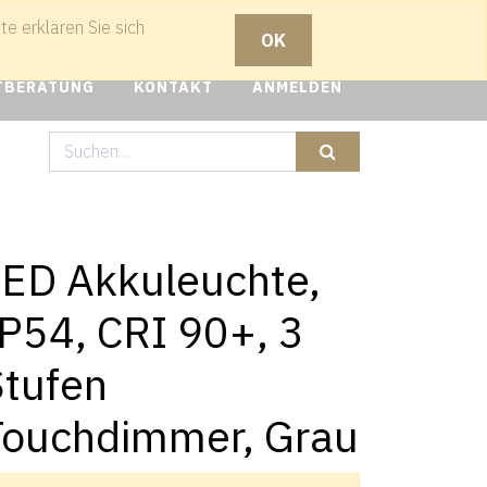
e erklären Sie sich
OK
TBERATUNG
KONTAKT
ANMELDEN
LED Akkuleuchte,
P54, CRI 90+, 3
Stufen
Touchdimmer, Grau