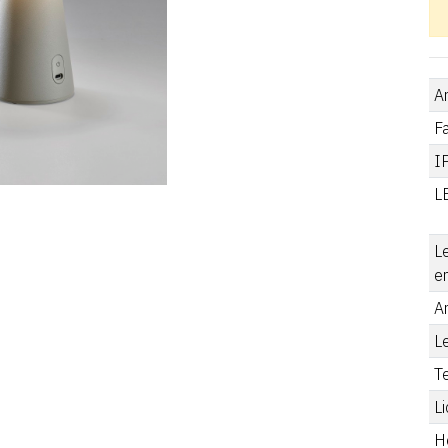
A
F
I
L
L
e
A
L
T
Li
He