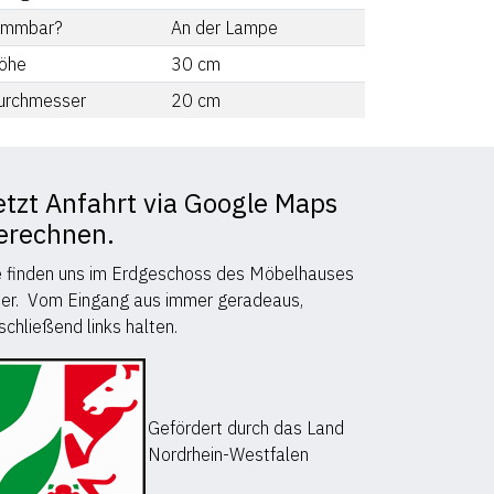
immbar?
An der Lampe
öhe
30
cm
urchmesser
20
cm
etzt Anfahrt via Google Maps
erechnen.
e finden uns im Erdgeschoss des Möbelhauses
er. Vom Eingang aus immer geradeaus,
schließend links halten.
Gefördert durch das Land
Nordrhein-Westfalen