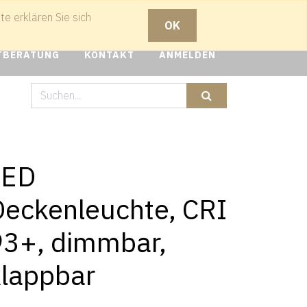
e erklären Sie sich
OK
TBERATUNG
KONTAKT
ANMELDEN
LED
Deckenleuchte, CRI
93+, dimmbar,
klappbar