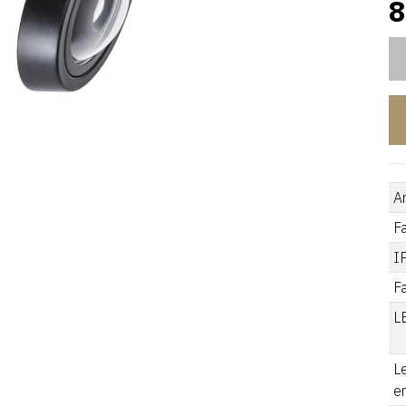
8
A
F
I
F
L
L
e