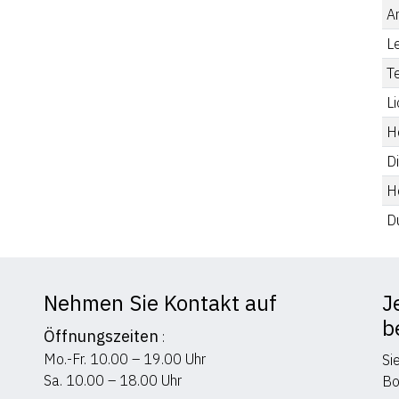
A
L
T
Li
He
D
H
D
Nehmen Sie Kontakt auf
J
b
Öffnungszeiten
:
Mo.-Fr. 10.00 – 19.00 Uhr
Si
Sa. 10.00 – 18.00 Uhr
Bo