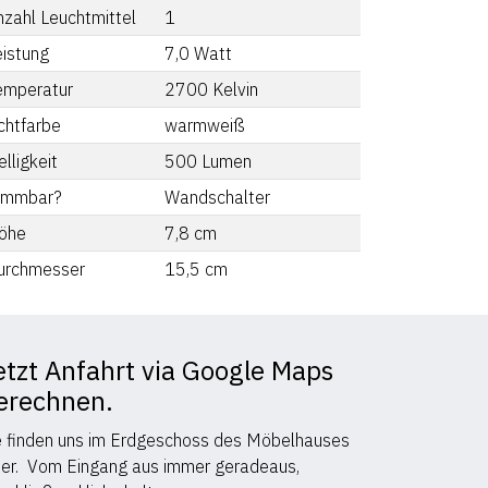
nzahl Leuchtmittel
1
eistung
7,0
Watt
emperatur
2700
Kelvin
chtfarbe
warmweiß
lligkeit
500
Lumen
immbar?
Wandschalter
öhe
7,8
cm
urchmesser
15,5
cm
etzt Anfahrt via Google Maps
erechnen.
e finden uns im Erdgeschoss des Möbelhauses
er. Vom Eingang aus immer geradeaus,