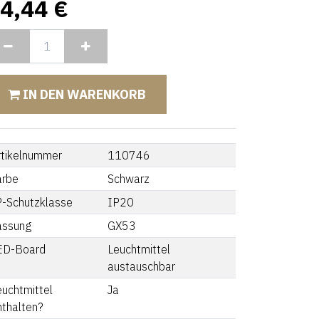
4,44
€
IN DEN WARENKORB
rtikelnummer
110746
arbe
Schwarz
P-Schutzklasse
IP20
assung
GX53
ED-Board
Leuchtmittel
austauschbar
euchtmittel
Ja
nthalten?