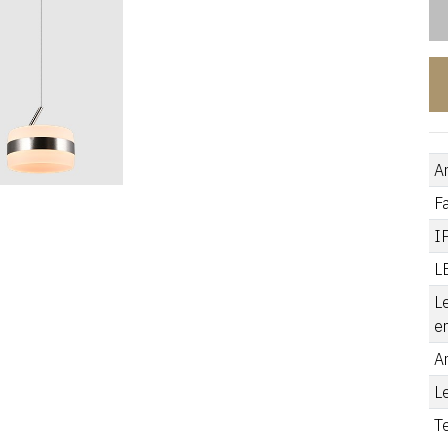
A
F
I
L
L
e
A
L
T