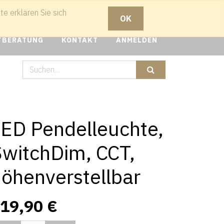
e erklären Sie sich
OK
TBERATUNG
KONTAKT
ANMELDEN
LED Pendelleuchte,
SwitchDim, CCT,
öhenverstellbar
19,90
€