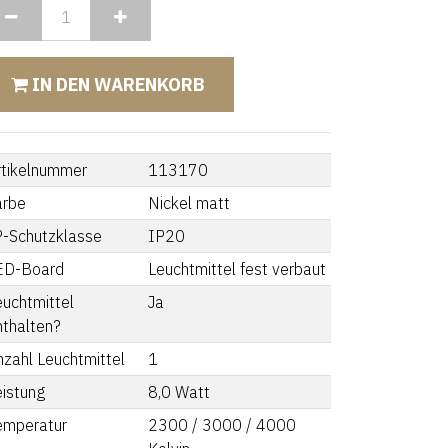
IN DEN WARENKORB
rtikelnummer
113170
arbe
Nickel matt
P-Schutzklasse
IP20
ED-Board
Leuchtmittel fest verbaut
euchtmittel
Ja
nthalten?
nzahl Leuchtmittel
1
eistung
8,0
Watt
emperatur
2300 / 3000 / 4000