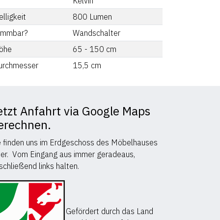
Kelvin
lligkeit
800
Lumen
immbar?
Wandschalter
öhe
65 - 150
cm
urchmesser
15,5
cm
etzt Anfahrt via Google Maps
erechnen.
e finden uns im Erdgeschoss des Möbelhauses
er. Vom Eingang aus immer geradeaus,
schließend links halten.
Gefördert durch das Land